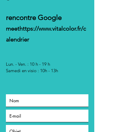
rencontre Google
meet
https://www.vitalcolor.fr/c
alendrier
Lun. - Ven. : 10 h - 19 h
Samedi en visio : 10h - 13h