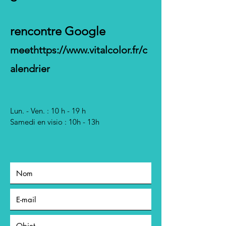
rencontre Google
meet
https://www.vitalcolor.fr/c
alendrier
Lun. - Ven. : 10 h - 19 h
Samedi en visio : 10h - 13h