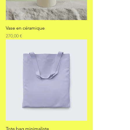
Vase en céramique
Prix
270,00 €
Tote bag minimaliste