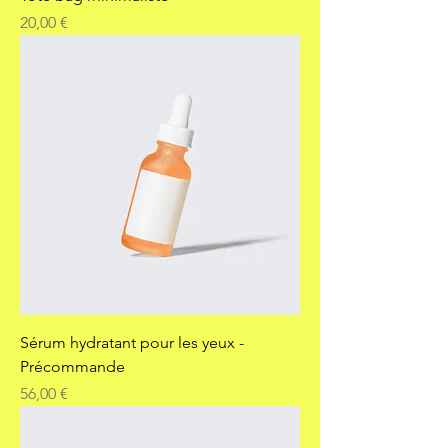
Prix
20,00 €
Sérum hydratant pour les yeux -
Précommande
Prix
56,00 €